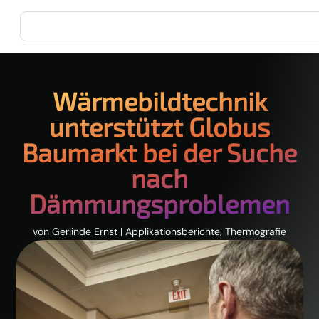
Wärmebildtechnik
unterstützt Globus
Baumarkt bei der Suche
nach
Dämmungsproblemen
von
Gerlinde Ernst
|
Applikationsberichte
,
Thermografie