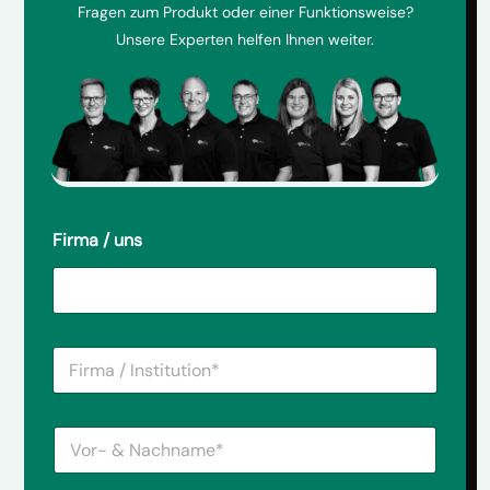
Fragen zum Produkt oder einer Funktionsweise?
Unsere Experten helfen Ihnen weiter.
Firma / uns
F
i
r
m
V
a
o
/
r
I