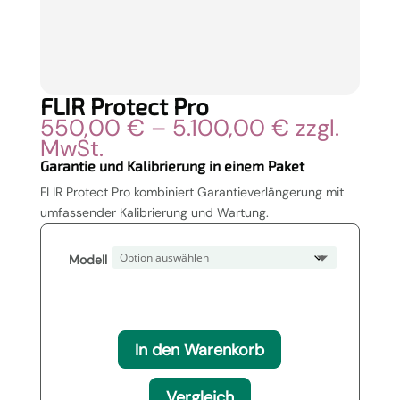
FLIR Protect Pro
Preisspan
550,00
€
–
5.100,00
€
zzgl.
550,00 €
MwSt.
bis
Garantie und Kalibrierung in einem Paket
5.100,00 
FLIR Protect Pro kombiniert Garantieverlängerung mit
umfassender Kalibrierung und Wartung.
Modell
In den Warenkorb
Vergleich