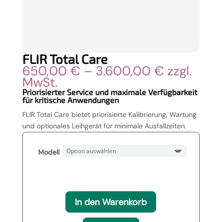
FLIR Total Care
Preisspan
650,00
€
–
3.600,00
€
zzgl.
650,00 €
MwSt.
bis
Priorisierter Service und maximale Verfügbarkeit
für kritische Anwendungen
3.600,00
FLIR Total Care bietet priorisierte Kalibrierung, Wartung
und optionales Leihgerät für minimale Ausfallzeiten.
Modell
In den Warenkorb