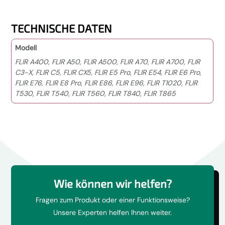
TECHNISCHE DATEN
Modell
FLIR A400, FLIR A50, FLIR A500, FLIR A70, FLIR A700, FLIR
C3-X, FLIR C5, FLIR CX5, FLIR E5 Pro, FLIR E54, FLIR E6 Pro,
FLIR E76, FLIR E8 Pro, FLIR E86, FLIR E96, FLIR T1020, FLIR
T530, FLIR T540, FLIR T560, FLIR T840, FLIR T865
Wie können wir helfen?
Fragen zum Produkt oder einer Funktionsweise?
Unsere Experten helfen Ihnen weiter.