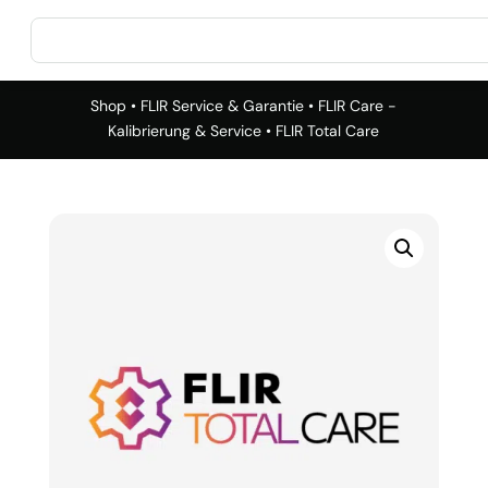
Shop
•
FLIR Service & Garantie
•
FLIR Care -
Kalibrierung & Service
• FLIR Total Care