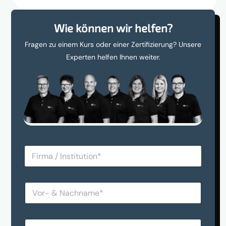
Wie können wir helfen?
Fragen zu einem Kurs oder einer Zertifizierung? Unsere
Experten helfen Ihnen weiter.
F
i
r
m
V
a
o
/
r
I
-
n
E
&