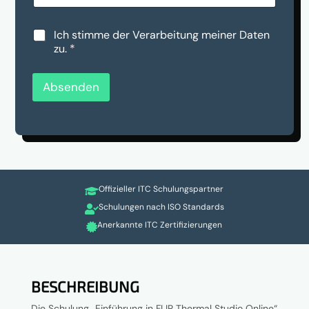
m
h
s
t
c
a
D
Ich stimme der Verarbeitung meiner Daten
h
n
S
zu.
*
u
u
G
t
n
V
z
s
O
Absenden
*
*
-
*
E
i
n
v
e
r
Offizieller ITC Schulungspartner
s

t
Schulungen nach ISO Standards

ä
Anerkannte ITC Zertifizierungen

n
d
n
i
s
BESCHREIBUNG
*
Die Schulung „Einführung in FLIR Thermal Studio Online“