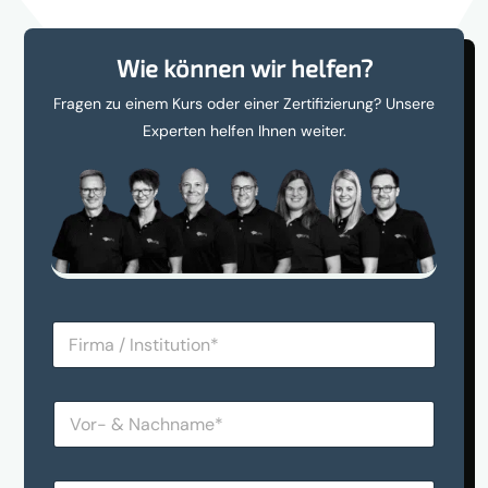
Wie können wir helfen?
Fragen zu einem Kurs oder einer Zertifizierung? Unsere
Experten helfen Ihnen weiter.
F
i
r
m
V
a
o
/
r
I
-
n