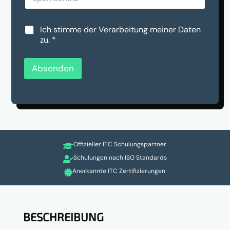
m
h
s
t
c
a
D
Ich stimme der Verarbeitung meiner Daten
h
n
S
zu.
*
u
u
G
t
n
V
z
s
O
Absenden
*
*
-
*
E
i
n
v
e
r
Offizieller ITC Schulungspartner
s

t
Schulungen nach ISO Standards

ä
Anerkannte ITC Zertifizierungen

n
d
n
i
s
BESCHREIBUNG
*