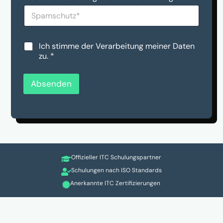
n
p
u
a
n
m
s
s
*
c
D
Ich stimme der Verarbeitung meiner Daten
h
S
zu.
*
u
G
t
V
z
O
Absenden
*
-
*
E
i
n
v
e
r
Offizieller ITC Schulungspartner
s

t
Schulungen nach ISO Standards

ä
Anerkannte ITC Zertifizierungen

n
d
n
i