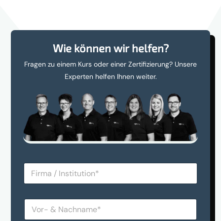
Wie können wir helfen?
Fragen zu einem Kurs oder einer Zertifizierung? Unsere
Experten helfen Ihnen weiter.
F
i
r
m
V
a
o
/