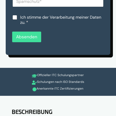
a
c
m
h
s
t
c
a
D
Ich stimme der Verarbeitung meiner Daten
h
n
S
zu.
*
u
u
G
t
n
V
z
s
O
Absenden
*
*
-
*
E
i
n
v
e
r
Offizieller ITC Schulungspartner
s

t
Schulungen nach ISO Standards

ä
Anerkannte ITC Zertifizierungen

n
d
n
i
s
BESCHREIBUNG
*