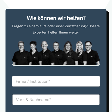
Wie können wir helfen?
Fragen zu einem Kurs oder einer Zertifizierung? Unsere
Experten helfen Ihnen weiter.
F
i
r
m
V
a
o
/
r
I
-
n