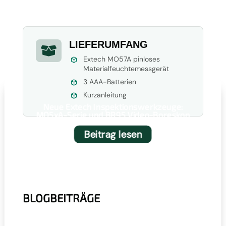
LIEFERUMFANG

Extech MO57A pinloses
Materialfeuchtemessgerät
3 AAA-Batterien
Kurzanleitung
Neue Extech Inspektionswerkzeuge:
MO5xA-Serie und BR95 Video-Boreskop
Beitrag lesen
BLOGBEITRÄGE