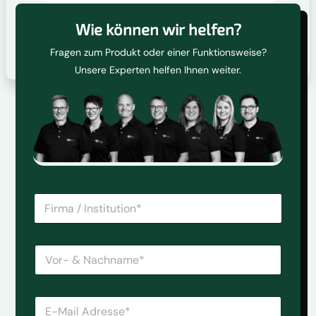
Wie können wir helfen?
Fragen zum Produkt oder einer Funktionsweise?
Unsere Experten helfen Ihnen weiter.
F
i
r
m
V
a
o
/
r
I
-
n
E
&
s
-