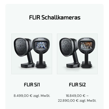
FLIR Schallkameras
FLIR Si1
FLIR Si2
8.499,00
€
zzgl. MwSt.
16.849,00
€
–
Preisspanne:
22.890,00
€
zzgl. MwSt.
16.849,00 €