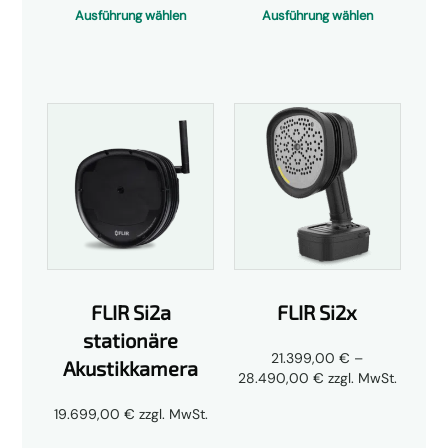
bis
Ausführung wählen
Ausführung wählen
22.890,00 €
FLIR Si2a
FLIR Si2x
stationäre
21.399,00
€
–
Akustikkamera
Preisspanne:
28.490,00
€
zzgl. MwSt.
21.399,00 €
19.699,00
€
zzgl. MwSt.
bis
28.490,00 €