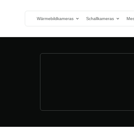
Wärmebildkameras
Schallkameras
Mes