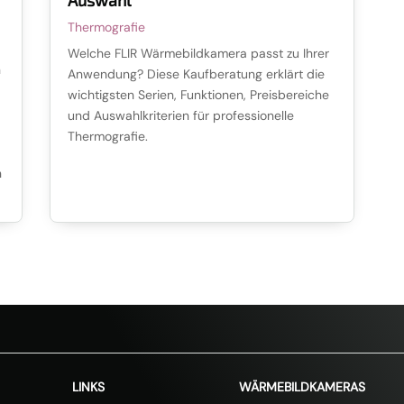
Thermografie
Welche FLIR Wärmebildkamera passt zu Ihrer
n
Anwendung? Diese Kaufberatung erklärt die
wichtigsten Serien, Funktionen, Preisbereiche
und Auswahlkriterien für professionelle
Thermografie.
n
% Rabatt mit dem Code SOMMER20🎁
20% auf 
LINKS
WÄRMEBILDKAMERAS