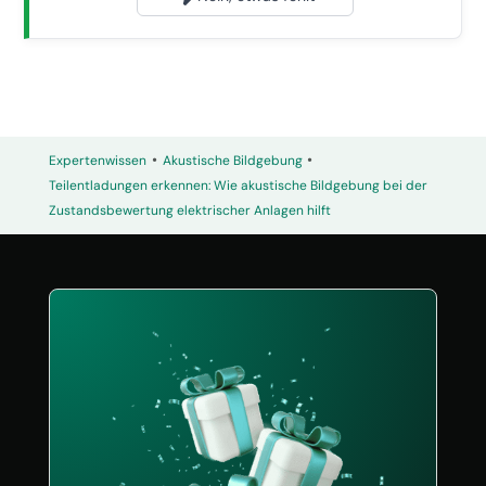
•
•
Expertenwissen
Akustische Bildgebung
Teilentladungen erkennen: Wie akustische Bildgebung bei der
Zustandsbewertung elektrischer Anlagen hilft