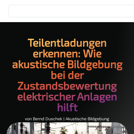
Teilentladungen
erkennen: Wie
akustische Bildgebung
bei der
Zustandsbewertung
elektrischer Anlagen
hilft
von
Bernd Duschek
|
Akustische Bildgebung