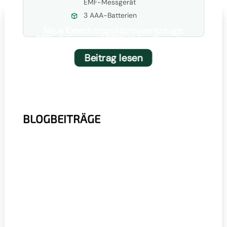
EMF-Messgerät
3 AAA-Batterien
Neue Extech Inspektionswerkzeuge:
MO5xA-Serie und BR95 Video-Boreskop
Beitrag lesen
BLOGBEITRÄGE
r