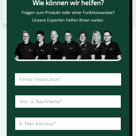
Wie können wir helfen?
Fragen zum Produkt oder einer Funktionsweise?
Unsere Experten helfen Ihnen weiter.
F
i
r
m
V
a
o
/
r
I
-
n
E
&
s
-
N
t
M
a
i