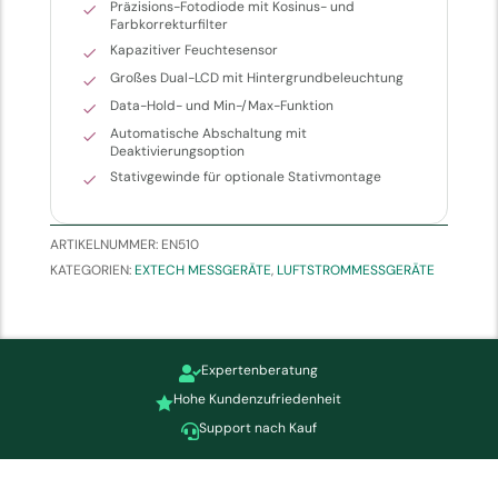
Präzisions-Fotodiode mit Kosinus- und
Farbkorrekturfilter
Kapazitiver Feuchtesensor
Großes Dual-LCD mit Hintergrundbeleuchtung
Data-Hold- und Min-/Max-Funktion
Automatische Abschaltung mit
Deaktivierungsoption
Stativgewinde für optionale Stativmontage
ARTIKELNUMMER:
EN510
KATEGORIEN:
EXTECH MESSGERÄTE
,
LUFTSTROMMESSGERÄTE
Expertenberatung

Hohe Kundenzufriedenheit

Support nach Kauf
