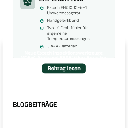

Extech EN510 10-in-1
Umweltmessgerät
Handgelenkband
Typ-K-Drahtfühler für
allgemeine
Temperaturmessungen
3 AAA-Batterien
Neue Extech Inspektionswerkzeuge:
MO5xA-Serie und BR95 Video-Boreskop
Beitrag lesen
BLOGBEITRÄGE
r