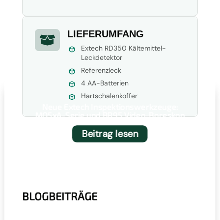
LIEFERUMFANG

Extech RD350 Kältemittel-
Leckdetektor
Referenzleck
4 AA-Batterien
Hartschalenkoffer
Neue Extech Inspektionswerkzeuge:
MO5xA-Serie und BR95 Video-Boreskop
Beitrag lesen
BLOGBEITRÄGE