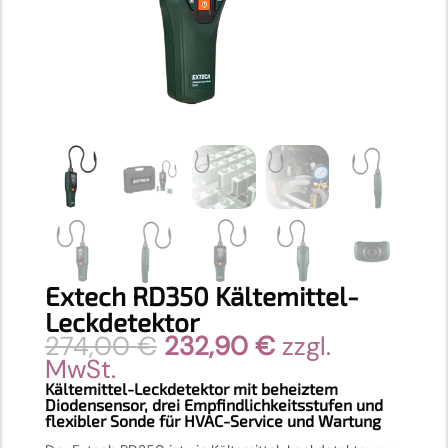
Extech RD350 Kältemittel-
Leckdetektor
Ursprünglicher
Aktueller
274,00
€
232,90
€
zzgl.
Preis
Preis
MwSt.
war:
ist:
Kältemittel-Leckdetektor mit beheiztem
Diodensensor, drei Empfindlichkeitsstufen und
274,00 €
232,90 €.
flexibler Sonde für HVAC-Service und Wartung