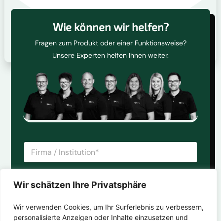
Wie können wir helfen?
Fragen zum Produkt oder einer Funktionsweise?
Unsere Experten helfen Ihnen weiter.
F
i
r
m
V
a
Wir schätzen Ihre Privatsphäre
o
/
r
I
Wir verwenden Cookies, um Ihr Surferlebnis zu verbessern,
-
n
E
personalisierte Anzeigen oder Inhalte einzusetzen und
&
s