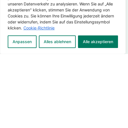
-
unseren Datenverkehr zu analysieren. Wenn Sie auf „Alle
N
t
M
a
akzeptieren" klicken, stimmen Sie der Anwendung von
i
a
c
t
Cookies zu. Sie können Ihre Einwilligung jederzeit ändern
T
i
h
u
oder widerrufen, indem Sie auf das Einstellungssymbol
e
l
n
t
klicken.
Cookie-Richtlinie
l
A
a
i
e
d
m
o
I
f
r
Anpassen
Alles ablehnen
Alle akzeptieren
e
n
h
o
e
*
*
r
n
s
*
e
n
s
N
u
e
a
m
*
c
m
h
e
DSGVO-Einverständnis Ihre Institution*
r
r
i
c
h
t
a
S
Wie viel ist 3 + 4?
n
p
u
a
n