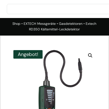
Shop
•
EXTECH Messgeräte
•
Gasdetektoren
• Extech
RD350 Kältemittel-Leckdetektor
Angebot!