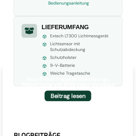
Bedienungsanleitung
LIEFERUMFANG

Extech LT300 Lichtmessgerät
Lichtsensor mit
Schutzabdeckung
Schutzholster
9-V-Batterie
Weiche Tragetasche
Neue Extech Inspektionswerkzeuge:
MO5xA-Serie und BR95 Video-Boreskop
Beitrag lesen
BLOGBEITRÄGE