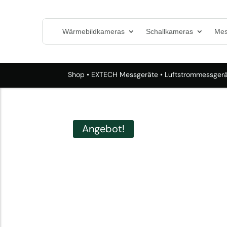
Wärmebildkameras
Schallkameras
Mes
Shop
•
EXTECH Messgeräte
•
Luftstrommessger
Angebot!