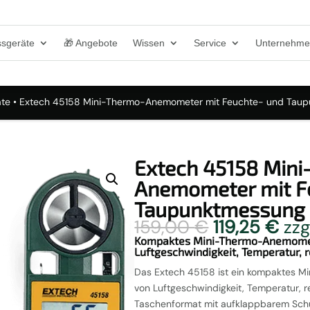
sgeräte
🎁 Angebote
Wissen
Service
Unternehm
äte
• Extech 45158 Mini-Thermo-Anemometer mit Feuchte- und Tau
Extech 45158 Mini
Anemometer mit F
Taupunktmessung
Ursprünglic
Akt
159,00
€
119,25
€
zzg
Preis
Pre
Kompaktes Mini-Thermo-Anemome
Luftgeschwindigkeit, Temperatur, r
war:
ist:
159,00 €
119,
Das Extech 45158 ist ein kompaktes 
von Luftgeschwindigkeit, Temperatur, r
Taschenformat mit aufklappbarem Schu