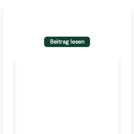
Neue Extech Inspektionswerkzeuge:
MO5xA-Serie und BR95 Video-
Boreskop
Beitrag lesen