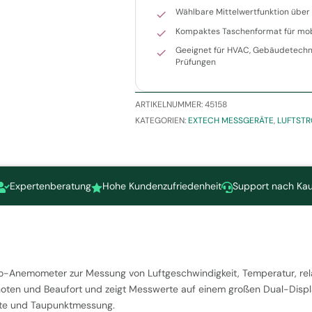
Wählbare Mittelwertfunktion über 
Kompaktes Taschenformat für mo
Geeignet für HVAC, Gebäudetechni
Prüfungen
ARTIKELNUMMER:
45158
KATEGORIEN:
EXTECH MESSGERÄTE
,
LUFTST
Expertenberatung
Hohe Kundenzufriedenheit
Support nach Kau



o-Anemometer zur Messung von Luftgeschwindigkeit, Temperatur, rela
Knoten und Beaufort und zeigt Messwerte auf einem großen Dual-Displ
chte und Taupunktmessung.