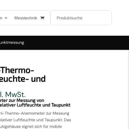
en
Messtechnik
punktmessung
-Thermo-
euchte- und
her
ueller
l. MwSt.
is
ter zur Messung von
elativer Luftfeuchte und Taupunkt
25 €.
Mini-Thermo-Anemometer zur Messung
elativer Luftfeuchte und Taupunkt. Das
tzgehäuse eignet sich für mobile