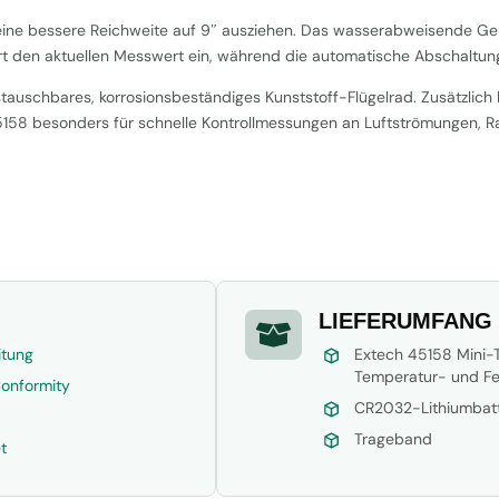
 eine bessere Reichweite auf 9″ ausziehen. Das wasserabweisende Ge
iert den aktuellen Messwert ein, während die automatische Abschaltung
auschbares, korrosionsbeständiges Kunststoff-Flügelrad. Zusätzlich 
45158 besonders für schnelle Kontrollmessungen an Luftströmungen, 
LIEFERUMFANG

itung
Extech 45158 Mini
Temperatur- und F
Conformity
CR2032-Lithiumbatt
Trageband
t