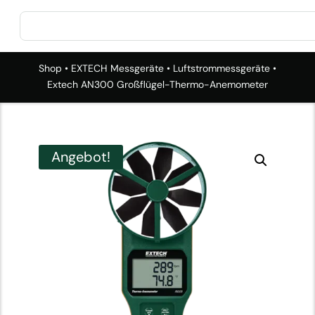
Shop
•
EXTECH Messgeräte
•
Luftstrommessgeräte
•
Extech AN300 Großflügel-Thermo-Anemometer
Angebot!