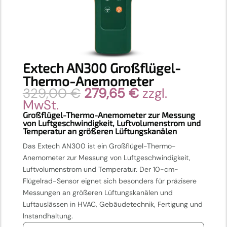
Extech AN300 Großflügel-
Thermo-Anemometer
Ursprünglicher
Aktueller
329,00
€
279,65
€
zzgl.
Preis
Preis
MwSt.
war:
ist:
Großflügel-Thermo-Anemometer zur Messung
von Luftgeschwindigkeit, Luftvolumenstrom und
329,00 €
279,65 €.
Temperatur an größeren Lüftungskanälen
Das Extech AN300 ist ein Großflügel-Thermo-
Anemometer zur Messung von Luftgeschwindigkeit,
Luftvolumenstrom und Temperatur. Der 10-cm-
Flügelrad-Sensor eignet sich besonders für präzisere
Messungen an größeren Lüftungskanälen und
Luftauslässen in HVAC, Gebäudetechnik, Fertigung und
Instandhaltung.