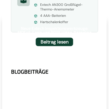

Extech AN300 Großflügel-
Thermo-Anemometer
4 AAA-Batterien
Hartschalenkoffer
Neue Extech Inspektionswerkzeuge:
MO5xA-Serie und BR95 Video-Boreskop
Beitrag lesen
BLOGBEITRÄGE
r