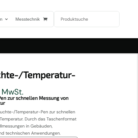
en
Messtechnik
chte-/Temperatur-
er
eller
. MwSt.
en zur schnellen Messung von
tur
9 €.
euchte-/Temperatur-Pen zur schnellen
d Temperatur. Durch das Taschenformat
rollmessungen in Gebäuden,
und technischen Anwendungen.