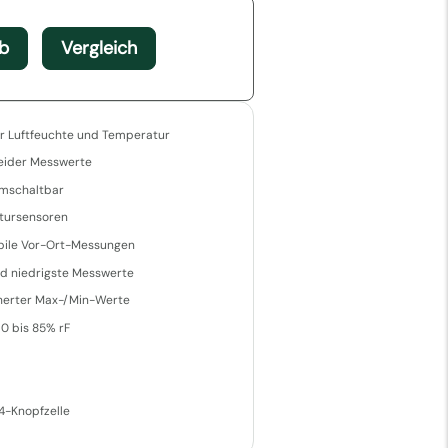
b
Vergleich
er Luftfeuchte und Temperatur
beider Messwerte
umschaltbar
atursensoren
bile Vor-Ort-Messungen
d niedrigste Messwerte
herter Max-/Min-Werte
10 bis 85% rF
4-Knopfzelle