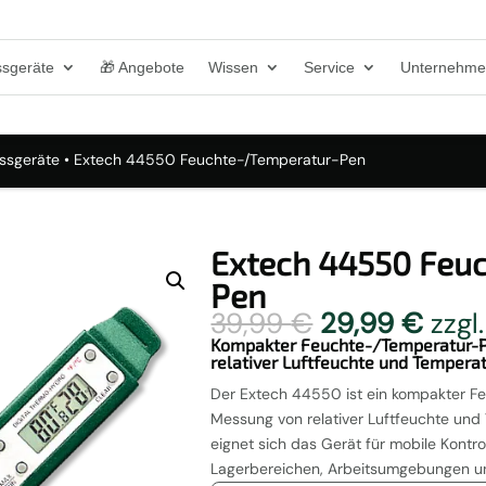
sgeräte
🎁 Angebote
Wissen
Service
Unternehm
ssgeräte
• Extech 44550 Feuchte-/Temperatur-Pen
Extech 44550 Feu
Pen
Ursprünglich
Aktu
39,99
€
29,99
€
zzgl
Preis
Preis
Kompakter Feuchte-/Temperatur-P
relativer Luftfeuchte und Tempera
war:
ist:
39,99 €
29,9
Der Extech 44550 ist ein kompakter F
Messung von relativer Luftfeuchte un
eignet sich das Gerät für mobile Kont
Lagerbereichen, Arbeitsumgebungen 