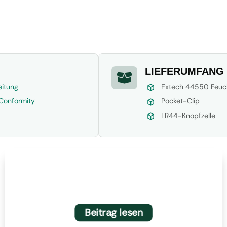
LIEFERUMFANG

eitung
Extech 44550 Feuc
Conformity
Pocket-Clip
LR44-Knopfzelle
Neue Extech Inspektionswerkzeuge:
MO5xA-Serie und BR95 Video-
Boreskop
Beitrag lesen