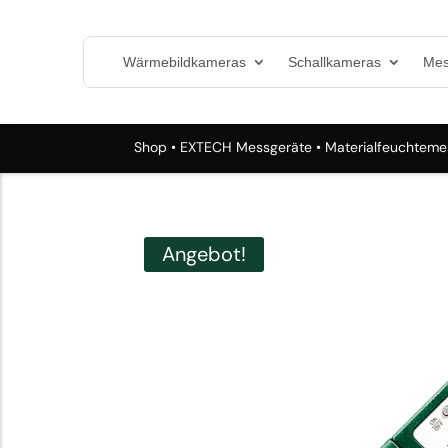
Wärmebildkameras
Schallkameras
Mes
Shop
•
EXTECH Messgeräte
•
Materialfeuchteme
Angebot!