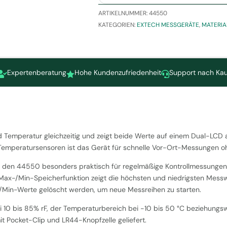
ARTIKELNUMMER:
44550
KATEGORIEN:
EXTECH MESSGERÄTE
,
MATERI
Expertenberatung
Hohe Kundenzufriedenheit
Support nach Kau



d Temperatur gleichzeitig und zeigt beide Werte auf einem Dual-LCD 
 Temperatursensoren ist das Gerät für schnelle Vor-Ort-Messungen oh
t den 44550 besonders praktisch für regelmäßige Kontrollmessungen 
x-/Min-Speicherfunktion zeigt die höchsten und niedrigsten Messwe
/Min-Werte gelöscht werden, um neue Messreihen zu starten.
ei 10 bis 85% rF, der Temperaturbereich bei -10 bis 50 °C beziehungswe
it Pocket-Clip und LR44-Knopfzelle geliefert.