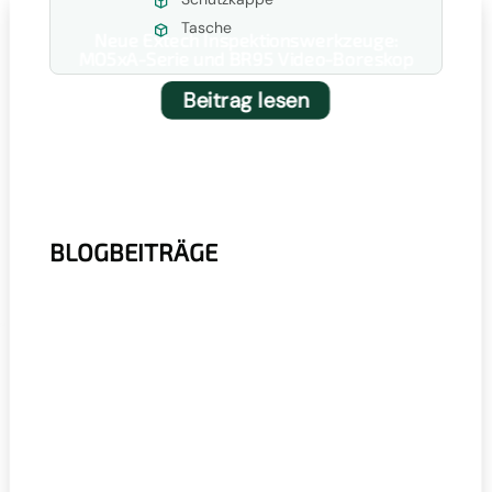
Tasche
Neue Extech Inspektionswerkzeuge:
MO5xA-Serie und BR95 Video-Boreskop
Beitrag lesen
BLOGBEITRÄGE
r