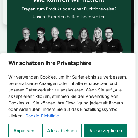
Fragen zum Produkt oder einer Funktionsweise?
Unsere Experten helfen Ihnen weiter.
Wir schätzen Ihre Privatsphäre
Spamschutz* DSGVO-Einverständnis Ihre
Wir verwenden Cookies, um Ihr Surferlebnis zu verbessern,
personalisierte Anzeigen oder Inhalte einzusetzen und
unseren Datenverkehr zu analysieren. Wenn Sie auf „Alle
akzeptieren" klicken, stimmen Sie der Anwendung von
Cookies zu. Sie können Ihre Einwilligung jederzeit ändern
F
oder widerrufen, indem Sie auf das Einstellungssymbol
i
klicken.
Cookie-Richtlinie
r
m
V
a
Anpassen
Alles ablehnen
Alle akzeptieren
o
/