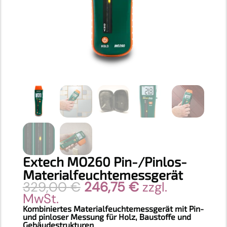
Extech MO260 Pin-/Pinlos-
Materialfeuchtemessgerät
Ursprünglicher
Aktueller
329,00
€
246,75
€
zzgl.
Preis
Preis
MwSt.
war:
ist:
Kombiniertes Materialfeuchtemessgerät mit Pin-
und pinloser Messung für Holz, Baustoffe und
329,00 €
246,75 €.
Gebäudestrukturen