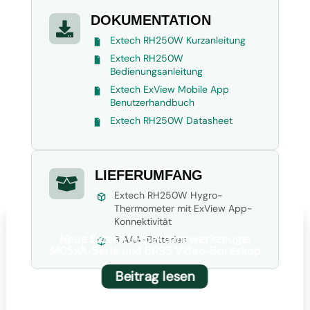
DOKUMENTATION

Extech RH250W Kurzanleitung
Extech RH250W
Bedienungsanleitung
Extech ExView Mobile App
Benutzerhandbuch
Extech RH250W Datasheet
LIEFERUMFANG

Extech RH250W Hygro-
Thermometer mit ExView App-
Konnektivität
Neue Extech Inspektionswerkzeuge:
3 AAA-Batterien
MO5xA-Serie und BR95 Video-Boreskop
Beitrag lesen