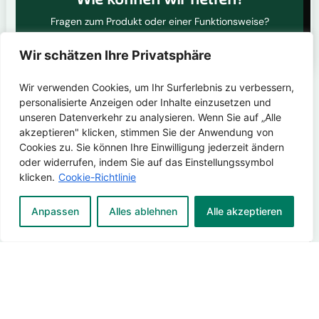
Fragen zum Produkt oder einer Funktionsweise?
Unsere Experten helfen Ihnen weiter.
Wir schätzen Ihre Privatsphäre
Wir verwenden Cookies, um Ihr Surferlebnis zu verbessern,
personalisierte Anzeigen oder Inhalte einzusetzen und
unseren Datenverkehr zu analysieren. Wenn Sie auf „Alle
akzeptieren" klicken, stimmen Sie der Anwendung von
Cookies zu. Sie können Ihre Einwilligung jederzeit ändern
oder widerrufen, indem Sie auf das Einstellungssymbol
& E-Mail Nachname
klicken.
Cookie-Richtlinie
Anpassen
Alles ablehnen
Alle akzeptieren
F
i
r
m
V
a
o
/