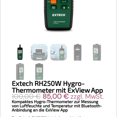
Extech RH250W Hygro-
Thermometer mit ExView App
Ursprünglicher
Aktueller
100,00
€
85,00
€
zzgl. MwSt.
Preis
Preis
Kompaktes Hygro-Thermometer zur Messung
von Luftfeuchte und Temperatur mit Bluetooth-
war:
ist:
Anbindung an die ExView App
100,00 €
85,00 €.