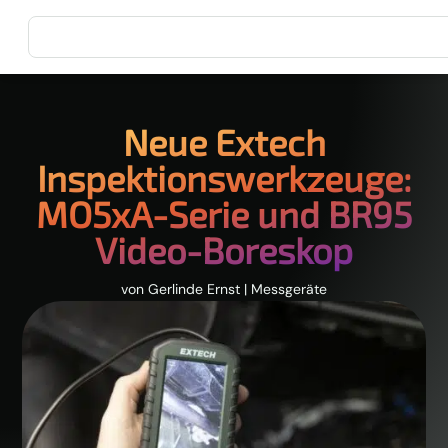
Neue Extech
Inspektionswerkzeuge:
MO5xA-Serie und BR95
Video-Boreskop
von
Gerlinde Ernst
|
Messgeräte