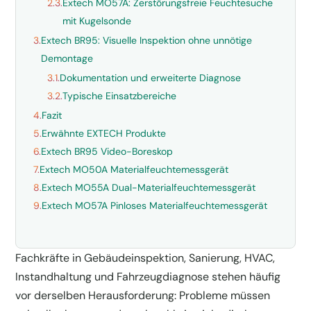
2.3.
Extech MO57A: Zerstörungsfreie Feuchtesuche
mit Kugelsonde
3.
Extech BR95: Visuelle Inspektion ohne unnötige
Demontage
3.1.
Dokumentation und erweiterte Diagnose
3.2.
Typische Einsatzbereiche
4.
Fazit
5.
Erwähnte EXTECH Produkte
6.
Extech BR95 Video-Boreskop
7.
Extech MO50A Materialfeuchtemessgerät
8.
Extech MO55A Dual-Materialfeuchtemessgerät
9.
Extech MO57A Pinloses Materialfeuchtemessgerät
Fachkräfte in Gebäudeinspektion, Sanierung, HVAC,
Instandhaltung und Fahrzeugdiagnose stehen häufig
vor derselben Herausforderung: Probleme müssen