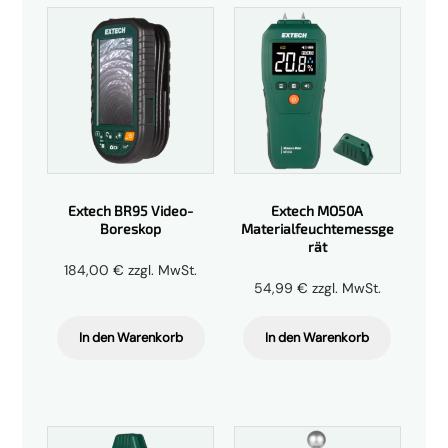
Extech BR95 Video-
Extech MO50A
Boreskop
Materialfeuchtemessge
rät
184,00
€
zzgl. MwSt.
54,99
€
zzgl. MwSt.
In den Warenkorb
In den Warenkorb