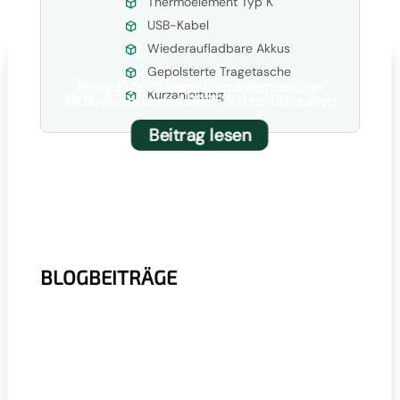
Thermoelement Typ K
USB-Kabel
Wiederaufladbare Akkus
Gepolsterte Tragetasche
Neue Extech Inspektionswerkzeuge:
Kurzanleitung
MO5xA-Serie und BR95 Video-Boreskop
Beitrag lesen
BLOGBEITRÄGE
r