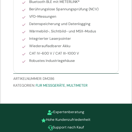
Bluetooth BLE mit METERLiNK®
Berührungslose Spannungsprüfung (NCV)
VFD-Messungen
Datenspeicherung und Datenlogging
Wärmebild-, Sichtbild- und MSX-Modus
Integrierter Laserpointer
Wiederaufladbarer Akku
CAT IV-600 V / CAT III-1000 V
Robustes Industriegehäuse
ARTIKELNUMMER:
DM286
KATEGORIEN:
FLIR MESSGERÄTE
,
MULTIMETER
Expertenberatung

Hohe Kundenzufriedenheit

Support nach Kauf
