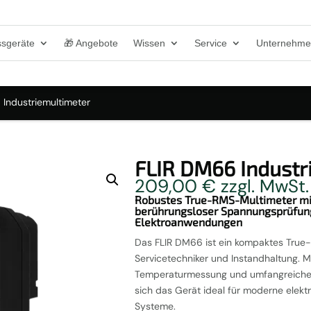
sgeräte
🎁 Angebote
Wissen
Service
Unternehm
 Industriemultimeter
FLIR DM66 Industr
209,00
€
zzgl. MwSt.
Robustes True-RMS-Multimeter mi
berührungsloser Spannungsprüfung
Elektroanwendungen
Das FLIR DM66 ist ein kompaktes True-R
Servicetechniker und Instandhaltung. M
Temperaturmessung und umfangreichen
sich das Gerät ideal für moderne elek
Systeme.