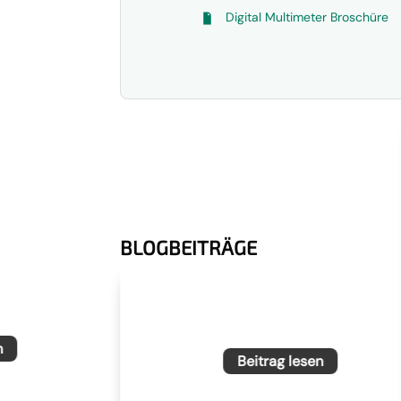
Digital Multimeter Broschüre
BLOGBEITRÄGE
oreskop:
Extech MO5xA-Serie: Feuchtigkeit
ller prüfen
schneller erkennen und sicher
bewerten
n
Beitrag lesen