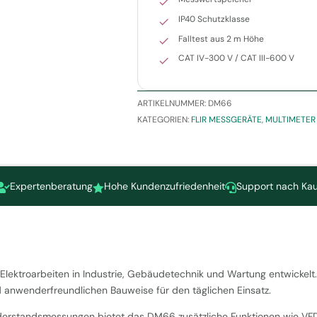
IP40 Schutzklasse
Falltest aus 2 m Höhe
CAT IV-300 V / CAT III-600 V
ARTIKELNUMMER:
DM66
KATEGORIEN:
FLIR MESSGERÄTE
,
MULTIMETER
Expertenberatung
Hohe Kundenzufriedenheit
Support nach Kau



e Elektroarbeiten in Industrie, Gebäudetechnik und Wartung entwickel
 anwenderfreundlichen Bauweise für den täglichen Einsatz.
derstandsmessungen bietet das DM66 zusätzliche Funktionen wie V