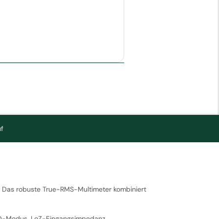
f
t. Das robuste True-RMS-Multimeter kombiniert
FD-Modus, LoZ-Eingangsimpedanz,