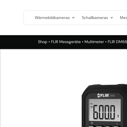
Wärmebildkameras
Schallkameras
Mes
Shop
•
FLIR Messgeräte
•
Multimeter
• FLIR DM66