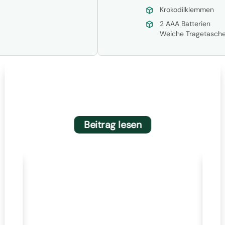
Krokodilklemmen
2 AAA Batterien
Weiche Tragetasch
Neue Extech Inspektionswerkzeuge:
MO5xA-Serie und BR95 Video-
Boreskop
Beitrag lesen