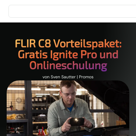
FLIR C8 Vorteilspaket:
Gratis Ignite Pro und
Onlineschulung
von
Sven Sautter
|
Promos