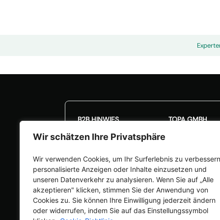
Experte
🎉Kalibrieraktion: 20
B2B HINWIES
TOPA GMBH
Wir schätzen Ihre Privatsphäre
Unsere Angebote richten
Frauenwaldstraß
sich nur an Unternehmen
82383 Hohenpe
Wir verwenden Cookies, um Ihr Surferlebnis zu verbessern
(§14 BGB). Verträge mit
info@topa.de
personalisierte Anzeigen oder Inhalte einzusetzen und
Verbrauchern (§13 BGB)
+49 8805 922
unseren Datenverkehr zu analysieren. Wenn Sie auf „Alle
schließen wir nicht.
akzeptieren" klicken, stimmen Sie der Anwendung von
Cookies zu. Sie können Ihre Einwilligung jederzeit ändern
oder widerrufen, indem Sie auf das Einstellungssymbol