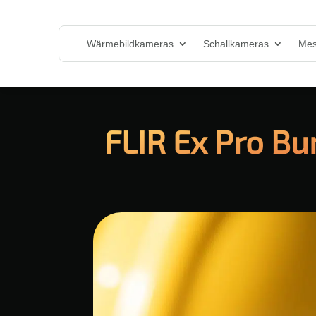
Wärmebildkameras
Schallkameras
Mes
FLIR Ex Pro Bun