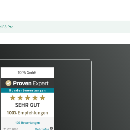
nd E8 Pro
Kalibrierung sparen