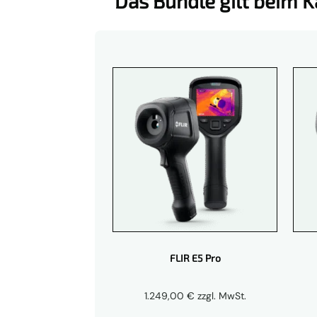
Das Bundle gilt beim 
FLIR E5 Pro
1.249,00
€
zzgl. MwSt.