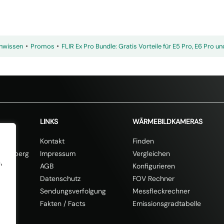
•
•
nwissen
Promos
FLIR Ex Pro Bundle: Gratis Vorteile für E5 Pro, E6 Pro u
% Rabatt mit dem Code SOMMER20🎁
20% auf 
LINKS
WÄRMEBILDKAMERAS
e 11
Kontakt
Finden
ißenberg
Impressum
Vergleichen
,
AGB
Konfigurieren
89-0
Datenschutz
FOV Rechner
Sendungsverfolgung
Messfleckrechner
Fakten
/
Facts
Emissionsgradtabelle