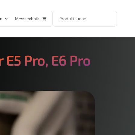
en
Messtechnik
r E5 Pro, E6 Pro