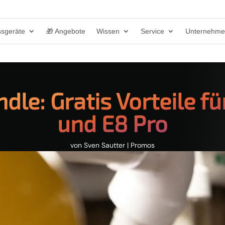
sgeräte
🎁 Angebote
Wissen
Service
Unternehm
dle: Gratis Vorteile fü
und E8 Pro
von
Sven Sautter
|
Promos