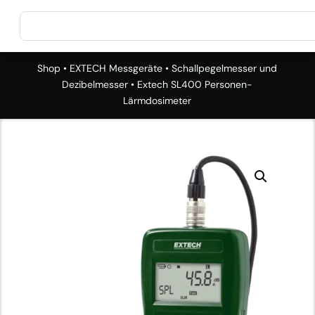
Shop
•
EXTECH Messgeräte
•
Schallpegelmesser und
Dezibelmesser
• Extech SL400 Personen-
Lärmdosimeter