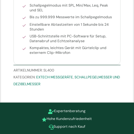
Schallpegelmodus mit SPL, Min/Max, Leq, Peak
und SEL
Bis zu 999.999 Messwerte im Schallpegelmodus
Einstellbare Abtastzeiten von 1 Sekunde bis 24
Stunden
USB-Schnittstelle mit PC-Software für Setup,
Datenabruf und Echtzeitanalyse
Kompaktes, leichtes Gerät mit Gürtelclip und
externem Clip-Mikrofon
ARTIKELNUMMER:
SL400
KATEGORIEN:
EXTECH MESSGERÄTE
,
SCHALLPEGELMESSER UND
DEZIBELMESSER
Expertenberatung

Hohe Kundenzufriedenheit

Support nach Kauf
