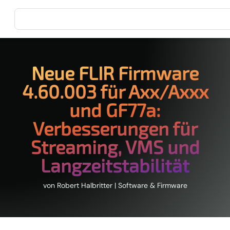
Neue FLIR Firmware
4.60.003 für Axx/Axxx
und GF77a:
Verbesserungen für
Streaming, VMS und
Langzeitstabilität
von
Robert Halbritter
|
Software & Firmware