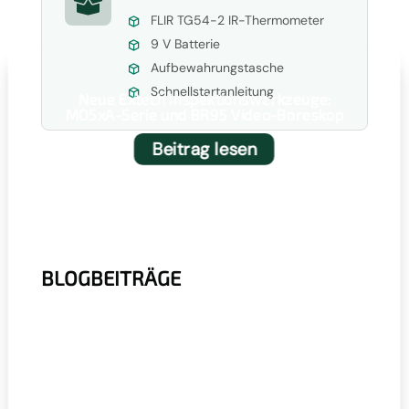

FLIR TG54-2 IR-Thermometer
9 V Batterie
Aufbewahrungstasche
Schnellstartanleitung
Neue Extech Inspektionswerkzeuge:
MO5xA-Serie und BR95 Video-Boreskop
Beitrag lesen
BLOGBEITRÄGE
r