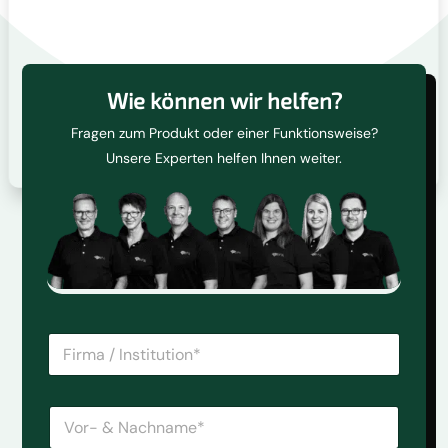
Wie können wir helfen?
Fragen zum Produkt oder einer Funktionsweise?
Unsere Experten helfen Ihnen weiter.
F
i
r
m
V
a
o
/