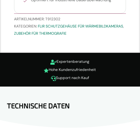
ARTIKELNUMMER:
T912302
KATEGORIEN:
FLIR SCHUTZGEHÄUSE FÜR WÄRMEBILDKAMERAS
,
ZUBEHÖR FÜR THERMOGRAFIE
Expertenberatung

Hohe Kundenzufriedenheit

Support nach Kauf

TECHNISCHE DATEN