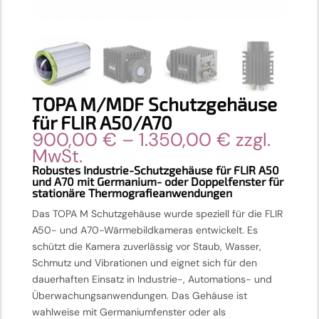
TOPA M/MDF Schutzgehäuse
für FLIR A50/A70
Preisspan
900,00
€
–
1.350,00
€
zzgl.
900,00 €
MwSt.
bis
Robustes Industrie-Schutzgehäuse für FLIR A50
und A70 mit Germanium- oder Doppelfenster für
1.350,00 
stationäre Thermografieanwendungen
Das TOPA M Schutzgehäuse wurde speziell für die FLIR
A50- und A70-Wärmebildkameras entwickelt. Es
schützt die Kamera zuverlässig vor Staub, Wasser,
Schmutz und Vibrationen und eignet sich für den
dauerhaften Einsatz in Industrie-, Automations- und
Überwachungsanwendungen. Das Gehäuse ist
wahlweise mit Germaniumfenster oder als